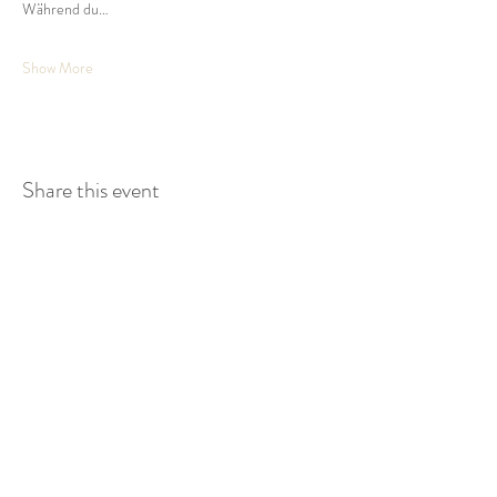
Während du…
Show More
Share this event
KAIROS STUDIO
Zum Gipelhof 3
60594 Frankfurt-Süd
Germany
NAVIGATION