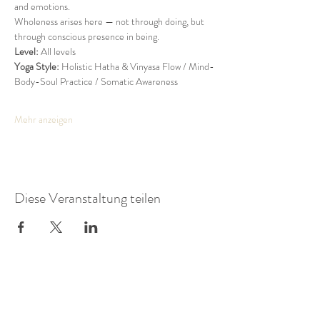
and emotions.
Wholeness arises here — not through doing, but 
through conscious presence in being.
Level:
 All levels
Yoga Style:
 Holistic Hatha & Vinyasa Flow / Mind-
Body-Soul Practice / Somatic Awareness
Mehr anzeigen
Diese Veranstaltung teilen
KAIROS STUDIO