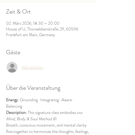
Zeit & Ort
02. März 2026, 18:30 – 20:00
House of U, Thorwaldsenstraße 29, 60596
Frankfurt am Main, Germany
Gäste
Alle ansehen
Über die Veranstaltung
Energy
: Grounding · Integrating · Aware · 
Balancing
Description: 
This signature class embodies our 
Mind, Body & Soul
Method ©
.
Breath, conscious movement, and mental clarity 
flow together to harmonize the thoughts, feelings, 